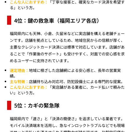
こんな人におすすめ：
「丁寧な接客と、確実なカード決済を希望す
る」という方。
4位：鍵の救急車（福岡エリア各店）
福岡県内にも天神、小倉、久留米などに実店舗を構える老舗チェー
ンです。店舗を拠点としているため、地域住民からの信頼が厚く、
主要なクレジットカード決済には標準で対応しています。店舗があ
ることで「作業後のサポート」も受けやすく、対面での安心感を求
めるユーザーに支持されています。
選定理由：
地域に根ざした店舗網による安心感と、長年の営業実
績。
主な特徴：
店舗持ち込み対応可、防犯設備士による専門的な提案。
こんな人におすすめ：
「実店舗がある業者に、カード払いで頼みた
い」という方。
5位：カギの緊急隊
福岡県内で「速さ」と「決済の簡便さ」を追求している業者です。
モバイル決済端末を活用し、急なインロックトラブルなどでも現場