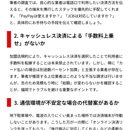
筆者の調査では、良心的な業者は電話口で利用したい決済方法を伝
えると、その端末を携行したスタッフを優先的に手配してくれま
す。「PayPayは使えますか？」「JCBは対応していますか？」
と、具体的にお手持ちの手段を伝えて確認しましょう。
2. キャッシュレス決済による「手数料上乗
せ」がないか
加盟店規約により、キャッシュレス決済を選択したことで利用者に
手数料を転嫁することは本来禁止されています。しかし、稀に「カ
ード払いの場合は別途数パーセント加算」と主張する業者が存在し
ます。筆者が推奨する上位業者はこのような不当な請求は行いませ
んが、念のため見積もり時に「総額」が変わらないかを確認するこ
とが、福岡でトラブルを避ける重要なポイントです。
3. 通信環境が不安定な場合の代替案があるか
地下駐車場や、電波の入りにくい奥まった場所では決済端末が作動
しないことがあります。こうした万が一の際に「オンライン決済リ
ンクを送ってもらう」「後日振込に対応してくれる」などの柔軟な