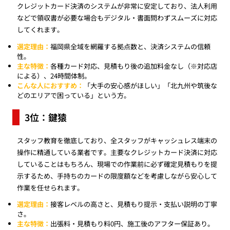
クレジットカード決済のシステムが非常に安定しており、法人利用
などで領収書が必要な場合もデジタル・書面問わずスムーズに対応
してくれます。
選定理由：
福岡県全域を網羅する拠点数と、決済システムの信頼
性。
主な特徴：
各種カード対応、見積もり後の追加料金なし（※対応店
による）、24時間体制。
こんな人におすすめ：
「大手の安心感がほしい」「北九州や筑後な
どのエリアで困っている」という方。
3位：鍵猿
スタッフ教育を徹底しており、全スタッフがキャッシュレス端末の
操作に精通している業者です。主要なクレジットカード決済に対応
していることはもちろん、現場での作業前に必ず確定見積もりを提
示するため、手持ちのカードの限度額などを考慮しながら安心して
作業を任せられます。
選定理由：
接客レベルの高さと、見積もり提示・支払い説明の丁寧
さ。
主な特徴：
出張料・見積もり料0円、施工後のアフター保証あり。