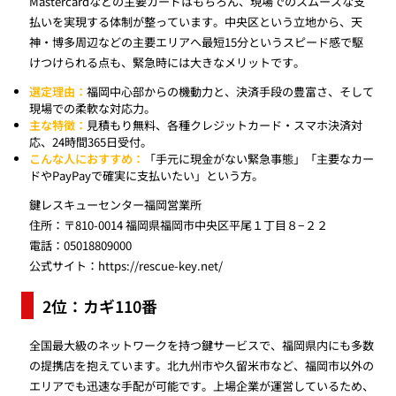
Mastercardなどの主要カードはもちろん、現場でのスムーズな支
払いを実現する体制が整っています。中央区という立地から、天
神・博多周辺などの主要エリアへ最短15分というスピード感で駆
けつけられる点も、緊急時には大きなメリットです。
選定理由：
福岡中心部からの機動力と、決済手段の豊富さ、そして
現場での柔軟な対応力。
主な特徴：
見積もり無料、各種クレジットカード・スマホ決済対
応、24時間365日受付。
こんな人におすすめ：
「手元に現金がない緊急事態」「主要なカー
ドやPayPayで確実に支払いたい」という方。
鍵レスキューセンター福岡営業所
住所：〒810-0014 福岡県福岡市中央区平尾１丁目８−２２
電話：05018809000
公式サイト：
https://rescue-key.net/
2位：カギ110番
全国最大級のネットワークを持つ鍵サービスで、福岡県内にも多数
の提携店を抱えています。北九州市や久留米市など、福岡市以外の
エリアでも迅速な手配が可能です。上場企業が運営しているため、