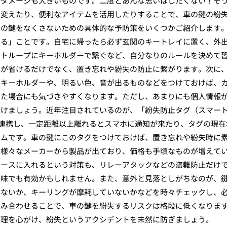
なダメージも大きいものです。二度とあんな思いはしたくない！そ
を変えたり、便利なアイテムを活用したりすることで、車の鍵の紛
車の鍵をなくさないための具体的な予防策をいくつかご紹介します
する」ことです。自宅に帰ったら必ず玄関のキートレイに置く、外
ルトループにキーホルダーで繋ぐなど、自分なりのルールを決めて
間が省けるだけでなく、置き忘れや紛失の防止に繋がります。次に
のキーホルダーや、明るい色、音が出るものなどをつけておけば、
した場合にも気づきやすくなります。ただし、あまりにも個人情報
避けましょう。近年注目されているのが、「紛失防止タグ（スマー
ォンと連携し、一定距離以上離れるとスマホに通知が来たり、タグの現在
テムです。車の鍵にこのタグをつけておけば、置き忘れや紛失時に
。様々なメーカーから製品が出ており、価格も手頃なものが増えて
ケースに入れるという対策も、リレーアタックなどの盗難防止だけ
意味でも有効かもしれません。また、意外と見落としがちなのが、
いないか、キーリングが摩耗していないかなどを時々チェックし、
組み合わせることで、車の鍵を紛失するリスクは格段に低くなりま
管理を心がけ、紛失というアクシデントを未然に防ぎましょう。