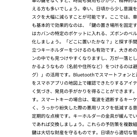
車の鍵をなくすと、時間も費用もかかり、精神的
える方も多いでしょう。幸い、日頃から少し意識
スクを大幅に減らすことが可能です。ここでは、
も基本的で効果的なのは、「鍵の置き場所を固定
はカバンの特定のポケットに入れる、ズボンのベ
化しましょう。「どこに置いたかな？」と探す手
立つキーホルダーをつけるのも有効です。大きめ
ンの中でも見つけやすくなりますし、万が一落と
かるようなもの（名前や住所など）をつけるのは
グ）」の活用です。Bluetoothでスマートフ
をスマホアプリの地図上で確認できたりするアイ
く気づき、発見の手がかりを得ることができます
す。スマートキーの場合は、電波を遮断するキー
く、うっかり紛失した際の悪用リスクを低減する
定期的な点検です。キーホルダーの金具が緩んで
であれば交換しましょう。これらの予防策を複数
鍵は大切な財産を守るものです。日頃から適切な