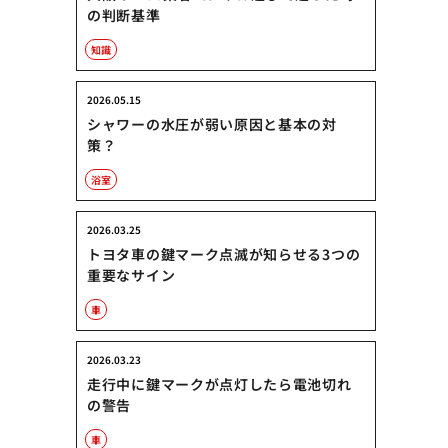
の判断基準
知識
2026.05.15
シャワーの水圧が弱い原因と基本の対
策？
浴室
2026.03.25
トヨタ車の鍵マーク点滅が知らせる3つの
重要なサイン
車
2026.03.23
走行中に鍵マークが点灯したら電池切れ
の警告
車