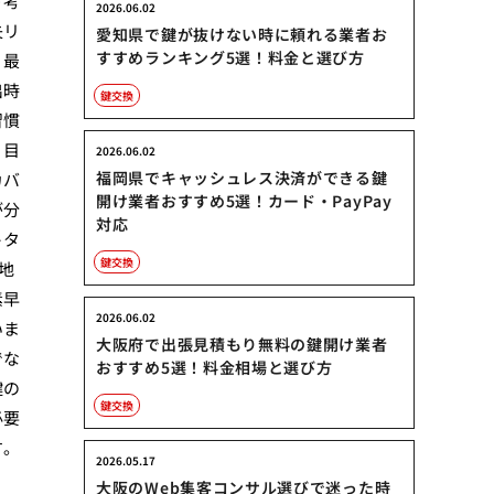
う考
2026.06.02
失リ
愛知県で鍵が抜けない時に頼れる業者お
すすめランキング5選！料金と選び方
。最
出時
鍵交換
習慣
、目
2026.06.02
福岡県でキャッシュレス決済ができる鍵
カバ
開け業者おすすめ5選！カード・PayPay
が分
対応
トタ
鍵交換
地
素早
2026.06.02
いま
大阪府で出張見積もり無料の鍵開け業者
でな
おすすめ5選！料金相場と選び方
鍵の
鍵交換
必要
す。
2026.05.17
大阪のWeb集客コンサル選びで迷った時