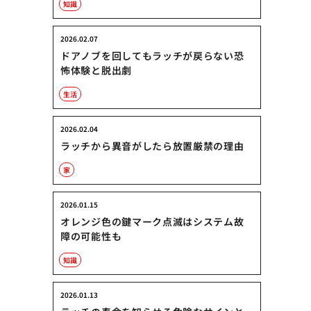
知識
2026.02.07
ドアノブを回してもラッチが戻らない恐
怖体験と脱出劇
生活
2026.02.04
ラッチから異音がしたら放置厳禁の理由
家
2026.01.15
オレンジ色の鍵マーク点滅はシステム故
障の可能性も
知識
2026.01.13