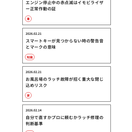
エンジン停止中の赤点滅はイモビライザ
ー正常作動の証
車
2026.02.21
スマートキーが見つからない時の警告音
とマークの意味
知識
2026.02.21
お風呂場のラッチ故障が招く重大な閉じ
込めリスク
家
2026.02.14
自分で直すかプロに頼むかラッチ修理の
判断基準