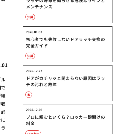
ラッチの寿命を知らせる危険なサインと
メンテナンス
知識
2026.01.03
初心者でも失敗しないドアラッチ交換の
完全ガイド
知識
.01
2025.12.27
ドアがカチャッと閉まらない原因はラッ
ブル
チの汚れと故障
側で
が経
家
が収
2025.12.26
る必
プロに頼むといくら？ロッカー鍵開けの
後に
料金
トラ
ロッカー