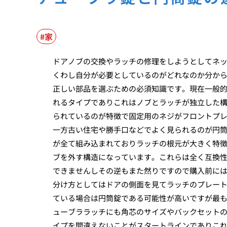
家
ドアノブの交換やラッチの修理をしようとしてネ
くわし自分が必要としているのがどれなのか分か
正しい部品を選ぶための必須知識です。現在一般
れるタイプでありこれはノブとラッチが独立した
られているのが特徴で固定用のネジがフロントプ
一方古い住宅や勝手口などでよく見られるのが円
が全て組み込まれておりラッチの根元が大きく特
ブを外す構造になっています。これらは全く互換
できませんしその逆もまた然りですので購入前に
分け方としてはドアの側面を見てラッチのプレー
ている場合は円筒錠である可能性が高いですが最
ューブララッチにも角芯のサイズやバックセット
イプを間違えないことがスタートラインでありこ