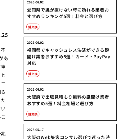
2026.06.02
愛知県で鍵が抜けない時に頼れる業者お
すすめランキング5選！料金と選び方
鍵交換
.25
2026.06.02
と不
福岡県でキャッシュレス決済ができる鍵
開け業者おすすめ5選！カード・PayPay
があ
対応
て車
鍵交換
こと
。二
2026.06.02
知ら
大阪府で出張見積もり無料の鍵開け業者
るた
おすすめ5選！料金相場と選び方
てい
鍵交換
いこ
ま
2026.05.17
予兆
大阪のWeb集客コンサル選びで迷った時