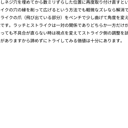
外しネジ穴を埋めてから数ミリずらした位置に再度取り付け直すと
ライクの穴の縁を削って広げるという方法でも軽微なズレなら解消
トライクの爪（飛び出ている部分）をペンチで少し曲げて角度を変
能です。ラッチとストライクは一対の関係でありどちらか一方だけ
行っても不具合が直らない時は視点を変えてストライク側の調整を
とがありますから諦めずにトライしてみる価値は十分にあります。