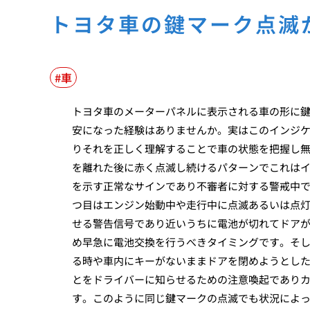
トヨタ車の鍵マーク点滅
車
トヨタ車のメーターパネルに表示される車の形に
安になった経験はありませんか。実はこのインジケ
りそれを正しく理解することで車の状態を把握し
を離れた後に赤く点滅し続けるパターンでこれは
を示す正常なサインであり不審者に対する警戒中
つ目はエンジン始動中や走行中に点滅あるいは点
せる警告信号であり近いうちに電池が切れてドア
め早急に電池交換を行うべきタイミングです。そ
る時や車内にキーがないままドアを閉めようとし
とをドライバーに知らせるための注意喚起であり
す。このように同じ鍵マークの点滅でも状況によ