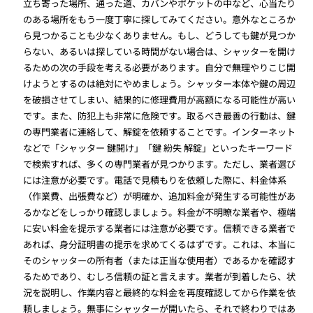
立ち寄った場所、通った道、カバンやポケットの中など、心当たり
のある場所をもう一度丁寧に探してみてください。意外なところか
ら見つかることも少なくありません。もし、どうしても鍵が見つか
らない、あるいは探している時間がない場合は、シャッターを開け
るための次の手段を考える必要があります。自分で無理やりこじ開
けようとするのは絶対にやめましょう。シャッター本体や鍵の周辺
を破損させてしまい、結果的に修理費用が高額になる可能性が高い
です。また、防犯上も非常に危険です。取るべき最善の行動は、鍵
の専門業者に連絡して、解錠を依頼することです。インターネット
などで「シャッター 鍵開け」「鍵 紛失 解錠」といったキーワード
で検索すれば、多くの専門業者が見つかります。ただし、業者選び
には注意が必要です。電話で見積もりを依頼した際に、料金体系
（作業費、出張費など）が明確か、追加料金が発生する可能性があ
るかなどをしっかり確認しましょう。料金が不明瞭な業者や、極端
に安い料金を提示する業者には注意が必要です。信頼できる業者で
あれば、身分証明書の提示を求めてくるはずです。これは、本当に
そのシャッターの所有者（または正当な使用者）であるかを確認す
るためであり、むしろ信頼の証と言えます。業者が到着したら、状
況を説明し、作業内容と最終的な料金を再度確認してから作業を依
頼しましょう。無事にシャッターが開いたら、それで終わりではあ