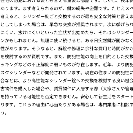
、住宅の防犯における要とも言える重要な部品です。しかし、長年
があります。まず考えられるのが、鍵の紛失や盗難です。たとえス
を考えると、シリンダー錠ごと交換するのが最も安全な対策と言え
落としてしまった場合は、早急な交換が推奨されます。次に挙げら
りにくい、抜けにくいといった症状が出始めたら、それはシリンダ
インかもしれません。無理に使い続けると、ある日突然鍵が開かな
能性があります。そうなると、解錠や修理に余計な費用と時間がか
換を検討するのが賢明です。また、防犯性能の向上を目的とした交
ピッキングなどの不正解錠に弱いものが存在します。近年、より防
ィスクシリンダーなどが開発されています。現在の住まいの防犯性
場合などは、より高性能なシリンダー錠への交換を検討する良い機
中古物件を購入した場合や、賃貸物件に入居する際（大家さんや管
鍵を持っている可能性も否定できません。安心して新生活をスター
なります。これらの理由に心当たりがある場合は、専門業者に相談
ょう。