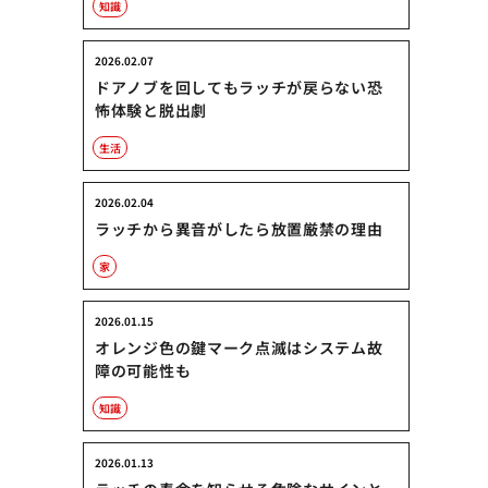
知識
2026.02.07
ドアノブを回してもラッチが戻らない恐
怖体験と脱出劇
生活
2026.02.04
ラッチから異音がしたら放置厳禁の理由
家
2026.01.15
オレンジ色の鍵マーク点滅はシステム故
障の可能性も
知識
2026.01.13