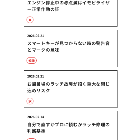
エンジン停止中の赤点滅はイモビライザ
ー正常作動の証
車
2026.02.21
スマートキーが見つからない時の警告音
とマークの意味
知識
2026.02.21
お風呂場のラッチ故障が招く重大な閉じ
込めリスク
家
2026.02.14
自分で直すかプロに頼むかラッチ修理の
判断基準