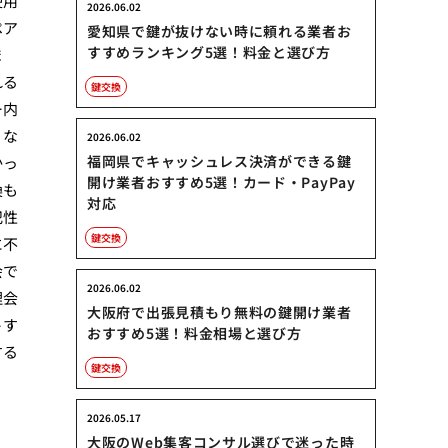
使用
2026.06.02
ペア
愛知県で鍵が抜けない時に頼れる業者お
すすめランキング5選！料金と選び方
ま
れる
鍵交換
ー内
くな
2026.06.02
福岡県でキャッシュレス決済ができる鍵
かっ
開け業者おすすめ5選！カード・PayPay
換も
対応
犯性
鍵交換
に不
会で
2026.06.02
理会
大阪府で出張見積もり無料の鍵開け業者
トす
おすすめ5選！料金相場と選び方
する
鍵交換
2026.05.17
大阪のWeb集客コンサル選びで迷った時