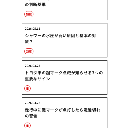
の判断基準
知識
2026.05.15
シャワーの水圧が弱い原因と基本の対
策？
浴室
2026.03.25
トヨタ車の鍵マーク点滅が知らせる3つの
重要なサイン
車
2026.03.23
走行中に鍵マークが点灯したら電池切れ
の警告
車