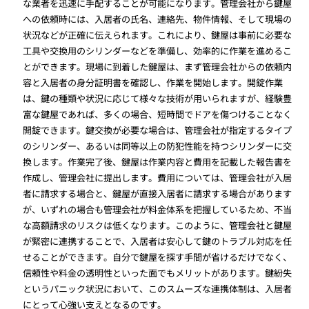
な業者を迅速に手配することが可能になります。管理会社から鍵屋
への依頼時には、入居者の氏名、連絡先、物件情報、そして現場の
状況などが正確に伝えられます。これにより、鍵屋は事前に必要な
工具や交換用のシリンダーなどを準備し、効率的に作業を進めるこ
とができます。現場に到着した鍵屋は、まず管理会社からの依頼内
容と入居者の身分証明書を確認し、作業を開始します。開錠作業
は、鍵の種類や状況に応じて様々な技術が用いられますが、経験豊
富な鍵屋であれば、多くの場合、短時間でドアを傷つけることなく
開錠できます。鍵交換が必要な場合は、管理会社が指定するタイプ
のシリンダー、あるいは同等以上の防犯性能を持つシリンダーに交
換します。作業完了後、鍵屋は作業内容と費用を記載した報告書を
作成し、管理会社に提出します。費用については、管理会社が入居
者に請求する場合と、鍵屋が直接入居者に請求する場合があります
が、いずれの場合も管理会社が料金体系を把握しているため、不当
な高額請求のリスクは低くなります。このように、管理会社と鍵屋
が緊密に連携することで、入居者は安心して鍵のトラブル対応を任
せることができます。自分で鍵屋を探す手間が省けるだけでなく、
信頼性や料金の透明性といった面でもメリットがあります。鍵紛失
というパニック状況において、このスムーズな連携体制は、入居者
にとって心強い支えとなるのです。