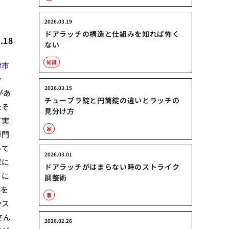
2026.03.19
ドアラッチの構造と仕組みを知れば怖く
.18
ない
知識
津市
ン
2026.03.15
があ
チューブラ錠と円筒錠の違いとラッチの
たそ
見分け方
て実
家
専門
って
2026.03.01
家に
ドアラッチがはまらない時のストライク
うに
調整術
鍵を
家
やス
さん
2026.02.26