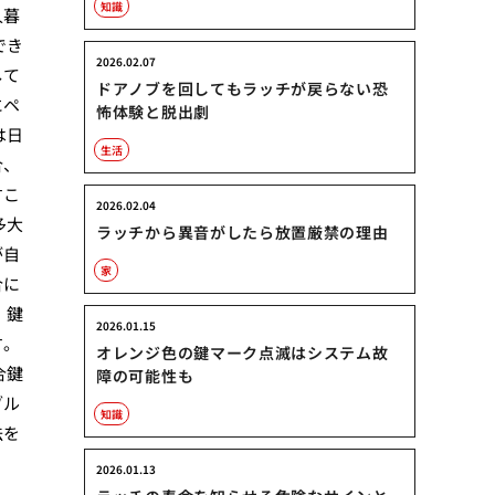
知識
人暮
でき
2026.02.07
して
ドアノブを回してもラッチが戻らない恐
にペ
怖体験と脱出劇
は日
生活
合、
すこ
2026.02.04
多大
ラッチから異音がしたら放置厳禁の理由
が自
家
合に
。鍵
2026.01.15
す。
オレンジ色の鍵マーク点滅はシステム故
合鍵
障の可能性も
ブル
知識
法を
2026.01.13