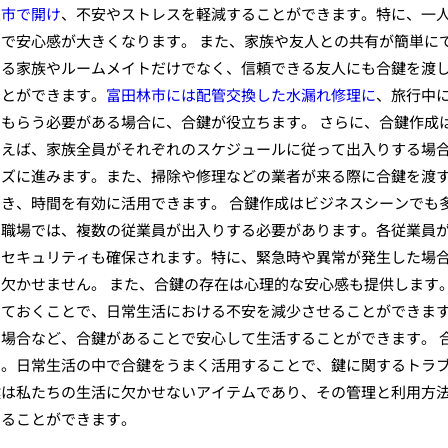
芝市で開け
、不安やストレスを軽減することができます。特に、一
で安心感が大きくなります。 また、家族や友人との共有が簡単に
いる家族やルームメイトだけでなく、信頼できる友人にも合鍵を渡
ことができます。
富田林市には配管交換した水漏れ修理に
、旅行中
もらう必要がある場合に、合鍵が役立ちます。 さらに、合鍵作成
例えば、家族全員がそれぞれのスケジュールに従って出入りする場
ーズに進みます。また、掃除や修理などの業者が来る際に合鍵を渡
き、時間を有効に活用できます。 合鍵作成はビジネスシーンでも
の職場では、複数の従業員が出入りする必要があります。各従業員
、セキュリティも確保されます。特に、緊急時や異常が発生した場
欠かせません。 また、合鍵の存在は心理的な安心感も提供します
しておくことで、日常生活における不安を減少させることができま
場合など、合鍵があることで安心して生活することができます。 
す。日常生活の中で合鍵をうまく活用することで、鍵に関するトラ
鍵は私たちの生活に欠かせないアイテムであり、その管理と利用方
することができます。