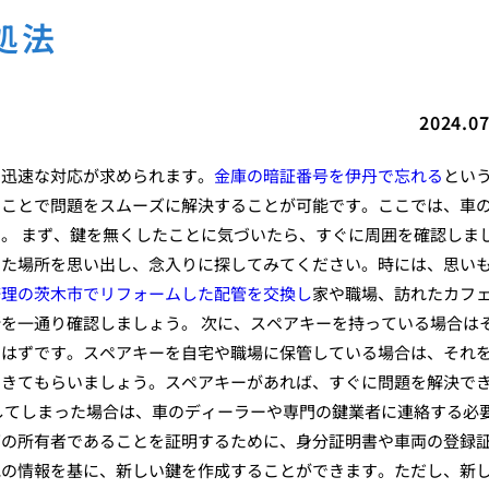
処法
2024.07
る迅速な対応が求められます。
金庫の暗証番号を伊丹で忘れる
とい
ることで問題をスムーズに解決することが可能です。ここでは、車
。 まず、鍵を無くしたことに気づいたら、すぐに周囲を確認しま
った場所を思い出し、念入りに探してみてください。時には、思い
修理の茨木市でリフォームした配管を交換し
家や職場、訪れたカフ
を一通り確認しましょう。 次に、スペアキーを持っている場合は
るはずです。スペアキーを自宅や職場に保管している場合は、それ
てきてもらいましょう。スペアキーがあれば、すぐに問題を解決で
してしまった場合は、車のディーラーや専門の鍵業者に連絡する必
両の所有者であることを証明するために、身分証明書や車両の登録
他の情報を基に、新しい鍵を作成することができます。ただし、新