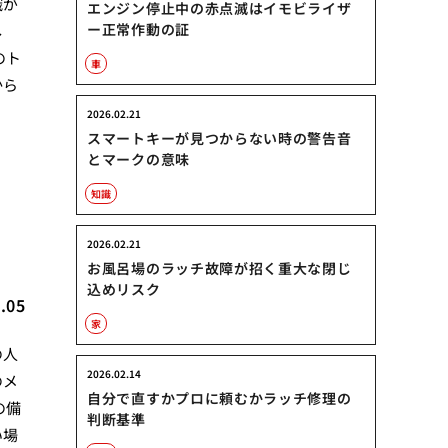
識が
エンジン停止中の赤点滅はイモビライザ
ー正常作動の証
し
のト
車
から
2026.02.21
スマートキーが見つからない時の警告音
とマークの意味
知識
2026.02.21
お風呂場のラッチ故障が招く重大な閉じ
込めリスク
.05
家
の人
2026.02.14
のメ
自分で直すかプロに頼むかラッチ修理の
の備
判断基準
い場