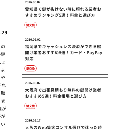
2026.06.02
愛知県で鍵が抜けない時に頼れる業者お
すすめランキング5選！料金と選び方
鍵交換
.29
2026.06.02
うの
福岡県でキャッシュレス決済ができる鍵
開け業者おすすめ5選！カード・PayPay
の鍵
対応
しょ
鍵交換
もよ
ェや
2026.06.02
それ
大阪府で出張見積もり無料の鍵開け業者
を取
おすすめ5選！料金相場と選び方
きま
鍵交換
要が
証が
2026.05.17
しい
大阪のWeb集客コンサル選びで迷った時