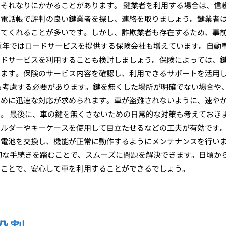
それなりにかかることがあります。 鍵業者を利用する場合は、信
や電話帳で評判の良い鍵業者を探し、連絡を取りましょう。鍵業者
ってくれることが多いです。しかし、詐欺業者も存在するため、事
近年ではロードサービスを提供する保険会社も増えています。自動
ードサービスを利用することも検討しましょう。保険によっては、
ります。保険のサービス内容を確認し、利用できるサポートを活用
も考慮する必要があります。鍵を無くした場所が明確でない場合や
ために迅速な対応が求められます。車が盗難されないように、速や
。 最後に、車の鍵を無くさないための日常的な対策も考えておき
ホルダーやキーケースを使用して目立たせるなどの工夫が有効です
に電池を交換し、機能が正常に動作するようにメンテナンスを行い
切な手続きを踏むことで、スムーズに問題を解決できます。日頃か
くことで、安心して車を利用することができるでしょう。