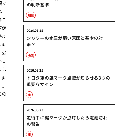
頼で
の判断基準
は、
知識
前に
車保
2026.05.15
鍵の
シャワーの水圧が弱い原因と基本の対
しま
策？
、公
浴室
かに
まし
2026.03.25
。ま
トヨタ車の鍵マーク点滅が知らせる3つの
重要なサイン
まし
らの
車
2026.03.23
走行中に鍵マークが点灯したら電池切れ
の警告
車