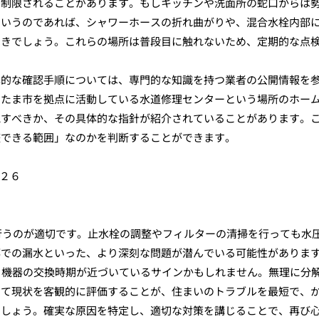
が制限されることがあります。もしキッチンや洗面所の蛇口からは
というのであれば、シャワーホースの折れ曲がりや、混合水栓内部
べきでしょう。これらの場所は普段目に触れないため、定期的な点
本的な確認手順については、専門的な知識を持つ業者の公開情報を
いたま市を拠点に活動している水道修理センターという場所のホー
認すべきか、その具体的な指針が紹介されていることがあります。
整できる範囲」なのかを判断することができます。
−２６
に行うのが適切です。止水栓の調整やフィルターの清掃を行っても水
部での漏水といった、より深刻な問題が潜んでいる可能性がありま
、機器の交換時期が近づいているサインかもしれません。無理に分
めて現状を客観的に評価することが、住まいのトラブルを最短で、
でしょう。確実な原因を特定し、適切な対策を講じることで、再び