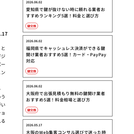
2026.06.02
愛知県で鍵が抜けない時に頼れる業者お
すすめランキング5選！料金と選び方
鍵交換
.17
2026.06.02
」と
福岡県でキャッシュレス決済ができる鍵
開け業者おすすめ5選！カード・PayPay
デジ
対応
パー
鍵交換
ヒン
2026.06.02
る
大阪府で出張見積もり無料の鍵開け業者
いう
おすすめ5選！料金相場と選び方
がい
鍵交換
ショ
れる
2026.05.17
大阪のWeb集客コンサル選びで迷った時