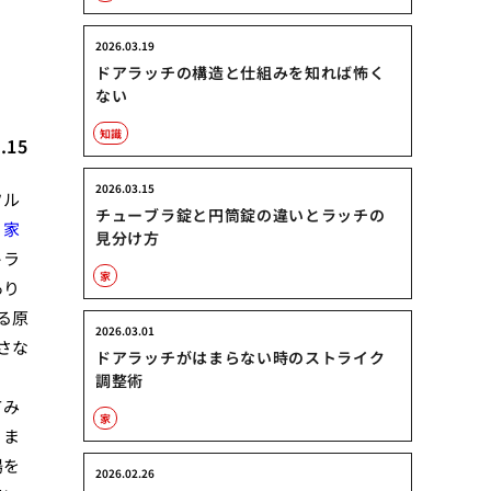
2026.03.19
ドアラッチの構造と仕組みを知れば怖く
ない
知識
.15
2026.03.15
フル
チューブラ錠と円筒錠の違いとラッチの
、
家
見分け方
トラ
家
あり
る原
2026.03.01
さな
ドアラッチがはまらない時のストライク
調整術
てみ
家
りま
湯を
2026.02.26