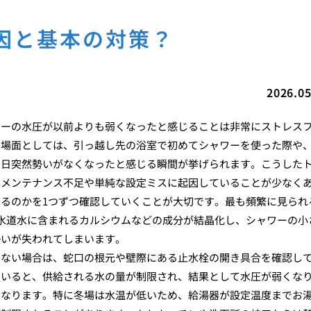
因と基本の対策？
2026.05
ワーの水圧が以前よりも弱くなったと感じることは非常にストレス
る場面としては、引っ越し先の浴室で初めてシャワーを使った際や
る日突然勢いがなくなったと感じる瞬間が挙げられます。こうした
なメンテナンス不足や単純な設定ミスに起因していることが少なく
るのかを1つずつ確認していくことが大切です。最も頻繁に見られ
水道水に含まれるカルシウムなどの成分が結晶化し、シャワーの小
勢いが失われてしまいます。
しない場合は、蛇口の根元や壁際にある止水栓の開き具合を確認し
ていると、供給される水の量が制限され、結果として水圧が弱くな
となります。特に冬場は水温が低いため、給湯器が設定温度までお