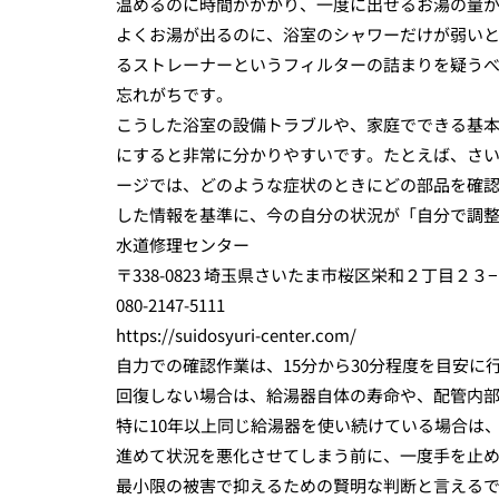
温めるのに時間がかかり、一度に出せるお湯の量
よくお湯が出るのに、浴室のシャワーだけが弱い
るストレーナーというフィルターの詰まりを疑う
忘れがちです。
こうした浴室の設備トラブルや、家庭でできる基
にすると非常に分かりやすいです。たとえば、さ
ージでは、どのような症状のときにどの部品を確
した情報を基準に、今の自分の状況が「自分で調
水道修理センター
〒338-0823 埼玉県さいたま市桜区栄和２丁目２３
080-2147-5111
https://suidosyuri-center.com/
自力での確認作業は、15分から30分程度を目安
回復しない場合は、給湯器自体の寿命や、配管内
特に10年以上同じ給湯器を使い続けている場合は
進めて状況を悪化させてしまう前に、一度手を止
最小限の被害で抑えるための賢明な判断と言える