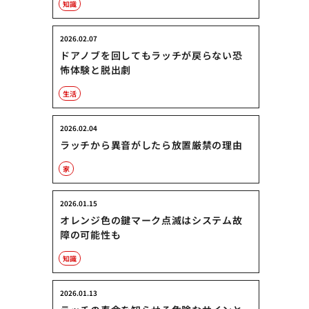
知識
2026.02.07
ドアノブを回してもラッチが戻らない恐
怖体験と脱出劇
生活
2026.02.04
ラッチから異音がしたら放置厳禁の理由
家
2026.01.15
オレンジ色の鍵マーク点滅はシステム故
障の可能性も
知識
2026.01.13