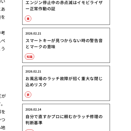
勢い
エンジン停止中の赤点滅はイモビライザ
ー正常作動の証
にあ
検を
車
参考
2026.02.21
ムペ
スマートキーが見つからない時の警告音
とマークの意味
こう
知識
2026.02.21
お風呂場のラッチ故障が招く重大な閉じ
込めリスク
家
圧が
す。
2026.02.14
解を
自分で直すかプロに頼むかラッチ修理の
かつ
判断基準
心地