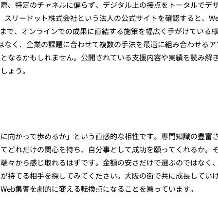
す際、特定のチャネルに偏らず、デジタル上の接点をトータルでデ
。スリードット株式会社という法人の公式サイトを確認すると、We
運用まで、オンラインでの成果に直結する施策を幅広く手がけている
はなく、企業の課題に合わせて複数の手法を最適に組み合わせるア
策となるかもしれません。公開されている支援内容や実績を読み解
でしょう。
標に向かって歩めるか」という直感的な相性です。専門知識の豊富
してどれだけの関心を持ち、自分事として成功を願ってくれるか。
の端々から感じ取れるはずです。金額の安さだけで選ぶのではなく
信が持てる相手を探してみてください。大阪の街で共に成長してい
Web集客を劇的に変える転換点になることを願っています。