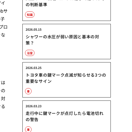
ザイ
の判断基準
bサ
知識
様子
プロ
2026.05.15
きな
シャワーの水圧が弱い原因と基本の対
策？
浴室
2026.03.25
トヨタ車の鍵マーク点滅が知らせる3つの
重要なサイン
さは
その
車
、対
ける
2026.03.23
走行中に鍵マークが点灯したら電池切れ
の警告
車