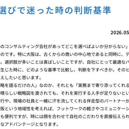
ル選びで迷った時の判断基準
2026.05
んのコンサルティング会社があってどこを選べばよいか分からない
ものです。特に大阪は、古くからの商いの中心地であると同時に、
す。選択肢が多いことは喜ばしいことですが、自社にとって最適な
が生じた時に、どのような基準で比較し、判断を下すべきか。その
伝えしたいと思います。
戦略を語るだけの人」なのか、それとも「実務まで寄り添ってくれ
素晴らしい戦略図を渡されても、それを実行する人手が足りないと
代行や、現場の社員と一緒に汗を流してくれる伴走型のパートナー
大阪という地域性を考えれば、フットワークの軽さやコミュニケー
議も便利ですが、時には顔を合わせて自社のこだわりを直接伝えら
きなアドバンテージとなります。