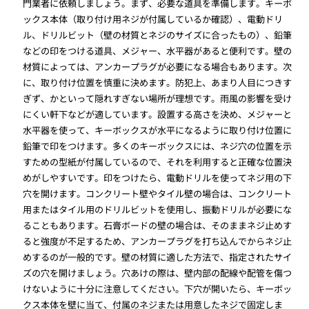
門業者に依頼しましょう。まず、必要な道具を準備します。キーボ
ックス本体（取り付け用ネジが付属しているか確認）、電動ドリ
ル、ドリルビット（壁の材質とネジのサイズに合ったもの）、鉛筆
などの印をつける道具、メジャー、水平器があると便利です。壁の
材質によっては、アンカープラグが必要になる場合もあります。次
に、取り付け位置を慎重に決めます。防犯上、あまり人目につきす
ぎず、かといって隠れすぎない場所が理想です。雨風の影響を受け
にくい軒下などが適しています。設置する高さを決め、メジャーと
水平器を使って、キーボックスが水平になるように取り付け位置に
鉛筆で印をつけます。多くのキーボックスには、ネジ穴の位置を示
すための型紙が付属しているので、それを利用すると正確な位置決
めがしやすいです。印をつけたら、電動ドリルを使ってネジ用の下
穴を開けます。コンクリート壁やタイル壁の場合は、コンクリート
用またはタイル用のドリルビットを使用し、振動ドリルが必要にな
ることもあります。石膏ボードの壁の場合は、そのままネジ止めす
ると強度が不足するため、アンカープラグを打ち込んでからネジ止
めするのが一般的です。壁の材質に適した方法で、指定されたサイ
ズの穴を開けましょう。穴あけの際は、壁内部の配線や配管を傷つ
けないように十分に注意してください。下穴が開いたら、キーボッ
クス本体を壁に当て、付属のネジまたは用意したネジで固定しま