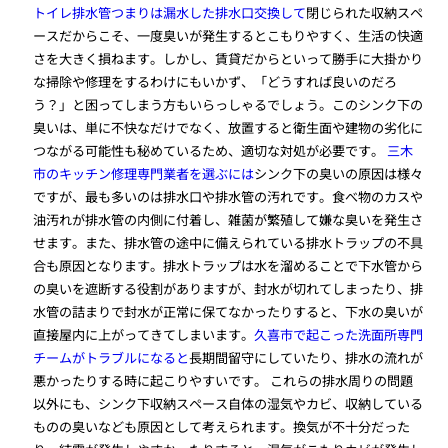
トイレ排水管つまりは漏水した排水口交換して
閉じられた収納スペ
ースだからこそ、一度臭いが発生するとこもりやすく、生活の快適
さを大きく損ねます。しかし、賃貸だからといって勝手に大掛かり
な掃除や修理をするわけにもいかず、「どうすれば良いのだろ
う？」と困ってしまう方もいらっしゃるでしょう。このシンク下の
臭いは、単に不快なだけでなく、放置すると衛生面や建物の劣化に
つながる可能性も秘めているため、適切な対処が必要です。
三木
市のキッチン修理専門業者を選ぶには
シンク下の臭いの原因は様々
ですが、最も多いのは排水口や排水管の汚れです。食べ物のカスや
油汚れが排水管の内側に付着し、雑菌が繁殖して嫌な臭いを発生さ
せます。また、排水管の途中に備えられている排水トラップの不具
合も原因となります。排水トラップは水を溜めることで下水管から
の臭いを遮断する役割がありますが、封水が切れてしまったり、排
水管の詰まりで封水が正常に保てなかったりすると、下水の臭いが
直接屋内に上がってきてしまいます。
久喜市で起こった洗面所専門
チームがトラブルになると
長期間留守にしていたり、排水の流れが
悪かったりする時に起こりやすいです。 これらの排水周りの問題
以外にも、シンク下収納スペース自体の湿気やカビ、収納している
ものの臭いなども原因として考えられます。換気が不十分だった