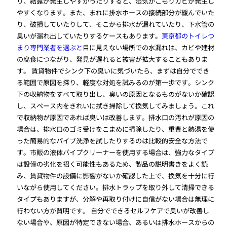
り、結露が発生しやすかったりすると、湿気がこもりカビが発生し
やすくなります。また、まれに排水ホースの接続部分が緩んでいた
り、破損していたりして、そこから排水が漏れていたり、下水管の
臭いが漏れ出していたりするケースもあります。
東京都のトイレつ
まり専門業者を選ぶと
目に見えない場所での水漏れは、カビや建材
の腐食につながり、発見が遅れると被害が拡大することもありま
す。 賃貸物件でシンク下の臭いに気づいたら、まずは自分ででき
る範囲で原因を探り、軽度な対処を試みるのが第一歩です。シンク
下の収納物をすべて取り出し、臭いの原因となるものがないか確認
し、スペース内をきれいに拭き掃除して換気してみましょう。これ
で収納物が原因であれば臭いは改善します。排水口の汚れが原因の
場合は、排水口のゴミ受けをこまめに掃除したり、重曹と熱湯を使
った簡易的なパイプ洗浄を試したりするのは比較的安全な方法で
す。市販の液体パイプクリーナーを使用する場合は、強力なタイプ
は設備の劣化を招く可能性もあるため、製品の説明書きをよく読
み、賃貸物件の設備に影響がないか確認した上で、換気を十分に行
いながら使用してください。排水トラップを取り外して清掃できる
タイプもありますが、分解や再取り付けに自信がない場合は無理に
行わない方が賢明です。 自分でできるセルフケアで臭いが改善し
ない場合や、原因が特定できない場合、あるいは排水ホースからの