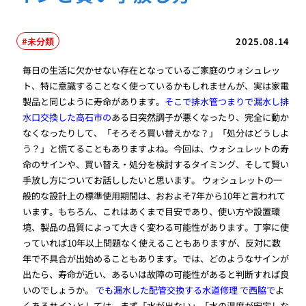
未分類
2025.08.14
毎日の生活に欠かせない存在となっているご家庭のウォシュレッ
ト、特に意識することなく使っているかもしれませんが、実は家電
製品と同じように寿命があります。
そこで排水管つまりで漏水し排
水口交換した高石市の
ある日突然調子が悪くなったり、完全に動か
なくなったりして、「そろそろ買い替えかな？」「処分はどうしよ
う？」と慌てることもありますよね。今回は、ウォシュレットの寿
命のサインや、買い替え・処分を検討するタイミング、そして賢い
手放し方についてお話ししたいと思います。 ウォシュレットの一
般的な設計上の標準使用期間は、おおよそ7年から10年と言われて
います。もちろん、これはあくまで目安であり、使い方や設置環
境、製品の品質によって大きく変わる可能性があります。丁寧に使
っていれば10年以上問題なく使えることもありますが、反対に数
年で不具合が出始めることもあります。では、どのようなサインが
出たら、寿命が近い、あるいは故障の可能性があると判断すれば良
いのでしょうか。
でも漏水した配管交換する水道修理 で西脇で
よ
くあるサインとしては、まず「水が出ない」「水の温度が安定しな