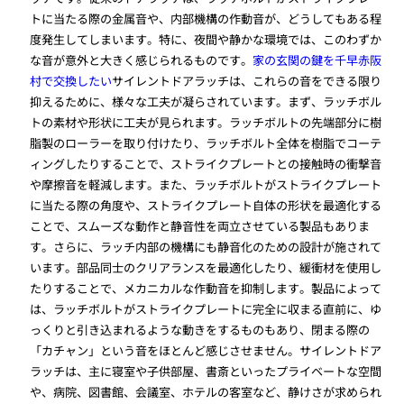
トに当たる際の金属音や、内部機構の作動音が、どうしてもある程
度発生してしまいます。特に、夜間や静かな環境では、このわずか
な音が意外と大きく感じられるものです。
家の玄関の鍵を千早赤阪
村で交換したい
サイレントドアラッチは、これらの音をできる限り
抑えるために、様々な工夫が凝らされています。まず、ラッチボル
トの素材や形状に工夫が見られます。ラッチボルトの先端部分に樹
脂製のローラーを取り付けたり、ラッチボルト全体を樹脂でコーテ
ィングしたりすることで、ストライクプレートとの接触時の衝撃音
や摩擦音を軽減します。また、ラッチボルトがストライクプレート
に当たる際の角度や、ストライクプレート自体の形状を最適化する
ことで、スムーズな動作と静音性を両立させている製品もありま
す。さらに、ラッチ内部の機構にも静音化のための設計が施されて
います。部品同士のクリアランスを最適化したり、緩衝材を使用し
たりすることで、メカニカルな作動音を抑制します。製品によって
は、ラッチボルトがストライクプレートに完全に収まる直前に、ゆ
っくりと引き込まれるような動きをするものもあり、閉まる際の
「カチャン」という音をほとんど感じさせません。サイレントドア
ラッチは、主に寝室や子供部屋、書斎といったプライベートな空間
や、病院、図書館、会議室、ホテルの客室など、静けさが求められ