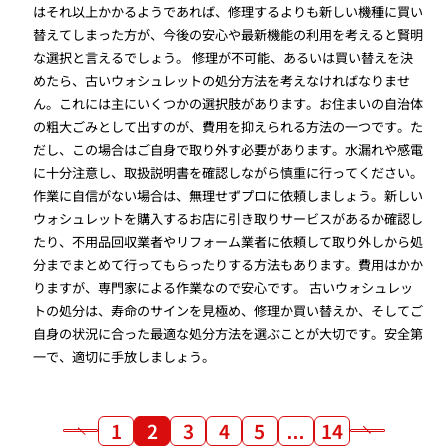
はそれ以上かかるようであれば、修理するよりも新しい機種に買い
替えてしまった方が、今後の安心や最新機能の利用を考えると賢明
な選択と言えるでしょう。 修理が不可能、あるいは買い替えを決
めたら、古いウォシュレットの処分方法を考えなければなりませ
ん。これには主にいくつかの選択肢があります。お住まいの自治体
の粗大ごみとして出すのが、費用を抑えられる方法の一つです。た
だし、この場合はご自身で取り外す必要があります。水漏れや感電
に十分注意し、取扱説明書を確認しながら慎重に行ってください。
作業に自信がない場合は、無理せずプロに依頼しましょう。新しい
ウォシュレットを購入するお店に引き取りサービスがあるか確認し
たり、不用品回収業者やリフォーム業者に依頼して取り外しから処
分までまとめて行ってもらったりする方法もあります。費用はかか
りますが、専門家による作業なので安心です。 古いウォシュレッ
トの処分は、寿命のサインを見極め、修理か買い替えか、そしてご
自身の状況に合った最適な処分方法を選ぶことが大切です。安全第
一で、適切に手放しましょう。
1
2
3
4
5
…
14