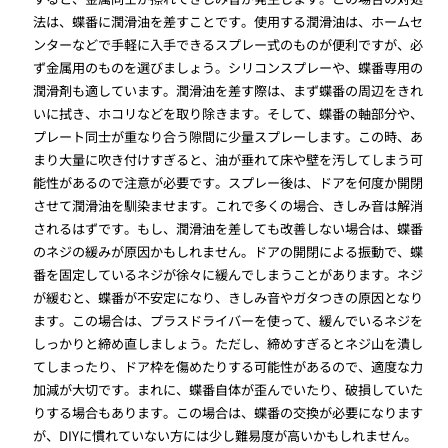
法は、蝶番に潤滑油を差すことです。使用する潤滑油は、ホームセ
ンターなどで手軽に入手できるスプレー式のものが便利ですが、必
ず金属用のものを選びましょう。シリコンスプレーや、蝶番専用の
潤滑剤も適しています。潤滑油を差す際は、まず蝶番の周辺をきれ
いに拭き、ホコリなどを取り除きます。そして、蝶番の軸部分や、
プレート同士が重なり合う隙間に少量スプレーします。この時、あ
まり大量に吹き付けすぎると、油が垂れて床や壁を汚してしまう可
能性があるので注意が必要です。スプレー後は、ドアを何度か開閉
させて潤滑油を馴染ませます。これで多くの場合、きしみ音は解消
されるはずです。もし、潤滑油を差しても改善しない場合は、蝶番
のネジの緩みが原因かもしれません。ドアの開閉による振動で、蝶
番を固定しているネジが徐々に緩んでしまうことがあります。ネジ
が緩むと、蝶番が不安定になり、きしみ音やガタつきの原因となり
ます。この場合は、プラスドライバーを使って、緩んでいるネジを
しっかりと締め直しましょう。ただし、締めすぎるとネジ山を潰し
てしまったり、ドア枠を傷めたりする可能性があるので、適度な力
加減が大切です。まれに、蝶番自体が歪んでいたり、破損していた
りする場合もあります。この場合は、蝶番の交換が必要になります
が、DIYに慣れていない方には少し難易度が高いかもしれません。