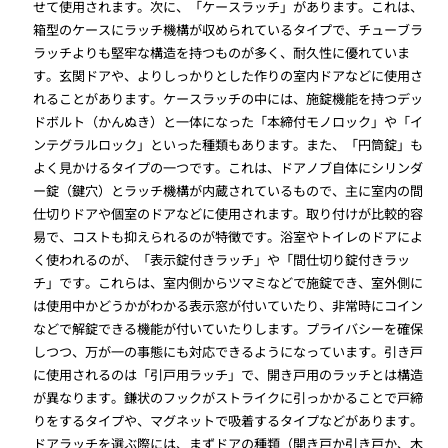
せて使用されます。次に、「ケースラッチ」があります。これは、
箱型のケースにラッチ機構が収められているタイプで、チューブラ
ラッチよりも堅牢な構造を持つものが多く、耐久性に優れていま
す。玄関ドアや、よりしっかりとした作りの室内ドアなどに使用さ
れることがあります。ケースラッチの中には、施錠機能を持つデッ
ドボルト（かんぬき）と一体になった「本締付モノロック」や「イ
ンテグラルロック」といった種類もあります。また、「円筒錠」も
よく見かけるタイプの一つです。これは、ドアノブ自体にシリンダ
ー錠（鍵穴）とラッチ機構が内蔵されているもので、主に室内の間
仕切りドアや個室のドアなどに使用されます。取り付けが比較的容
易で、コストも抑えられるのが特徴です。浴室やトイレのドアによ
く使われるのが、「表示錠付きラッチ」や「間仕切り錠付きラッ
チ」です。これらは、室内側からツマミなどで施錠でき、室外側に
は使用中かどうかがわかる表示窓が付いていたり、非常時にコイン
などで解錠できる機能が付いていたりします。プライバシーを確保
しつつ、万が一の事態にも対応できるようになっています。引き戸
に使用されるのは「引戸用ラッチ」で、開き戸用のラッチとは構造
が異なります。鎌状のフックがストライクに引っかかることで戸締
りをするタイプや、マグネットで吸着するタイプなどがあります。
ドアラッチを選ぶ際には、まずドアの種類（開き戸か引き戸か、木