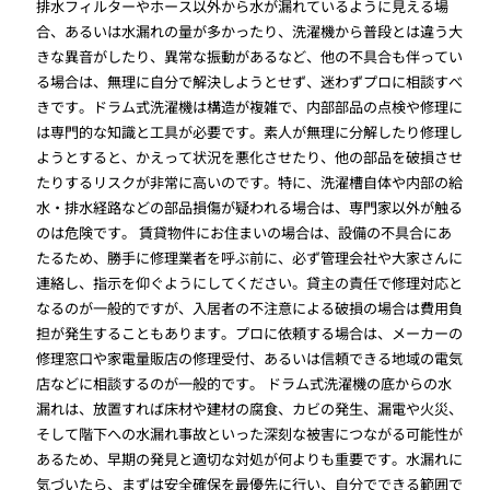
排水フィルターやホース以外から水が漏れているように見える場
合、あるいは水漏れの量が多かったり、洗濯機から普段とは違う大
きな異音がしたり、異常な振動があるなど、他の不具合も伴ってい
る場合は、無理に自分で解決しようとせず、迷わずプロに相談すべ
きです。ドラム式洗濯機は構造が複雑で、内部部品の点検や修理に
は専門的な知識と工具が必要です。素人が無理に分解したり修理し
ようとすると、かえって状況を悪化させたり、他の部品を破損させ
たりするリスクが非常に高いのです。特に、洗濯槽自体や内部の給
水・排水経路などの部品損傷が疑われる場合は、専門家以外が触る
のは危険です。 賃貸物件にお住まいの場合は、設備の不具合にあ
たるため、勝手に修理業者を呼ぶ前に、必ず管理会社や大家さんに
連絡し、指示を仰ぐようにしてください。貸主の責任で修理対応と
なるのが一般的ですが、入居者の不注意による破損の場合は費用負
担が発生することもあります。プロに依頼する場合は、メーカーの
修理窓口や家電量販店の修理受付、あるいは信頼できる地域の電気
店などに相談するのが一般的です。 ドラム式洗濯機の底からの水
漏れは、放置すれば床材や建材の腐食、カビの発生、漏電や火災、
そして階下への水漏れ事故といった深刻な被害につながる可能性が
あるため、早期の発見と適切な対処が何よりも重要です。水漏れに
気づいたら、まずは安全確保を最優先に行い、自分でできる範囲で