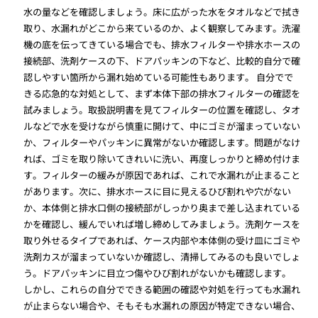
水の量などを確認しましょう。床に広がった水をタオルなどで拭き
取り、水漏れがどこから来ているのか、よく観察してみます。洗濯
機の底を伝ってきている場合でも、排水フィルターや排水ホースの
接続部、洗剤ケースの下、ドアパッキンの下など、比較的自分で確
認しやすい箇所から漏れ始めている可能性もあります。 自分でで
きる応急的な対処として、まず本体下部の排水フィルターの確認を
試みましょう。取扱説明書を見てフィルターの位置を確認し、タオ
ルなどで水を受けながら慎重に開けて、中にゴミが溜まっていない
か、フィルターやパッキンに異常がないか確認します。問題がなけ
れば、ゴミを取り除いてきれいに洗い、再度しっかりと締め付けま
す。フィルターの緩みが原因であれば、これで水漏れが止まること
があります。次に、排水ホースに目に見えるひび割れや穴がない
か、本体側と排水口側の接続部がしっかり奥まで差し込まれている
かを確認し、緩んでいれば増し締めしてみましょう。洗剤ケースを
取り外せるタイプであれば、ケース内部や本体側の受け皿にゴミや
洗剤カスが溜まっていないか確認し、清掃してみるのも良いでしょ
う。ドアパッキンに目立つ傷やひび割れがないかも確認します。
しかし、これらの自分でできる範囲の確認や対処を行っても水漏れ
が止まらない場合や、そもそも水漏れの原因が特定できない場合、