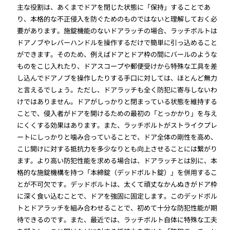
主な役割は、あくまでドアを閉じた状態に「保持」することであ
り、本格的な不正侵入を防ぐためのものではないと理解しておく必
要があります。施錠機能のないドアラッチの場合、ラッチボルトは
ドアノブやレバーハンドルを操作するだけで簡単に引っ込めること
ができます。そのため、例えばドアとドア枠の間にバールのような
ものをこじ入れたり、ドアスコープや郵便受けから特殊な工具を差
し込んでドアノブを操作したりする手口に対しては、ほとんど無力
と言えるでしょう。ただし、ドアラッチも全く防犯に寄与しないわ
けではありません。ドアがしっかりと閉まっている状態を維持する
ことで、侵入者がドアを開けるための最初の「とっかかり」を与え
にくくする効果はあります。また、ラッチボルトがストライクプレ
ートにしっかりと噛み合っていることで、ドア全体の剛性を高め、
こじ開けに対する抵抗力を多少なりとも向上させることには繋がり
ます。より高い防犯性能を求める場合は、ドアラッチとは別に、本
格的な施錠機構を持つ「本締錠（デッドボルト錠）」を併用するこ
とが不可欠です。デッドボルトは、太くて頑丈なかんぬきがドア枠
に深く食い込むことで、ドアを強固に固定します。このデッドボル
トとドアラッチを組み合わせることで、初めて十分な防犯性能が期
待できるのです。また、最近では、ラッチボルト自体に特殊な工夫