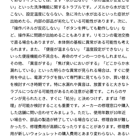
い」といった洗浄機能に関するトラブルです。ノズルから水が出て
こない、設定温度にならない、急に冷たい水が出るといった症状が
出始めたら、内部の部品が劣化している可能性があります。次に、
「操作パネルが反応しない」「ボタンを押しても動作しない」な
ど、操作系に問題が出始めることもあります。リモコンの電池交換
で直る場合もありますが、本体側の基板に異常がある可能性も考え
られます。また、「便座が温まらない」「温度設定ができない」と
いった便座機能の不具合も、寿命のサインの一つかもしれません。
その他、「異音がする」「焦げ臭いにおいがする」「どこからか水
漏れしている」といった明らかな異常が見られる場合は、すぐに使
用を中止し、電源プラグを抜いて専門家に見てもらうか、買い替え
を検討すべき時期です。特に水漏れや異音は、放置すると大きなト
ラブルにつながる可能性があるため注意が必要です。 これらのサ
インが見られたとき、すぐに「処分」と決めつけず、まずは「修
理」が可能か検討することも重要です。メーカーの修理窓口や購入
した店舗に問い合わせてみましょう。ただし、使用年数が10年近
い場合や、部品の製造が終了している場合などは、修理自体が難し
かったり、修理費用が高額になったりすることがあります。修理費
用が新しいウォシュレットの購入費用とあまり変わらない、あるい