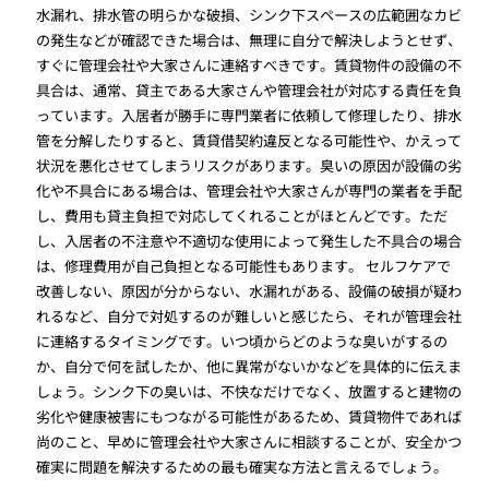
水漏れ、排水管の明らかな破損、シンク下スペースの広範囲なカビ
の発生などが確認できた場合は、無理に自分で解決しようとせず、
すぐに管理会社や大家さんに連絡すべきです。賃貸物件の設備の不
具合は、通常、貸主である大家さんや管理会社が対応する責任を負
っています。入居者が勝手に専門業者に依頼して修理したり、排水
管を分解したりすると、賃貸借契約違反となる可能性や、かえって
状況を悪化させてしまうリスクがあります。臭いの原因が設備の劣
化や不具合にある場合は、管理会社や大家さんが専門の業者を手配
し、費用も貸主負担で対応してくれることがほとんどです。ただ
し、入居者の不注意や不適切な使用によって発生した不具合の場合
は、修理費用が自己負担となる可能性もあります。 セルフケアで
改善しない、原因が分からない、水漏れがある、設備の破損が疑わ
れるなど、自分で対処するのが難しいと感じたら、それが管理会社
に連絡するタイミングです。いつ頃からどのような臭いがするの
か、自分で何を試したか、他に異常がないかなどを具体的に伝えま
しょう。シンク下の臭いは、不快なだけでなく、放置すると建物の
劣化や健康被害にもつながる可能性があるため、賃貸物件であれば
尚のこと、早めに管理会社や大家さんに相談することが、安全かつ
確実に問題を解決するための最も確実な方法と言えるでしょう。