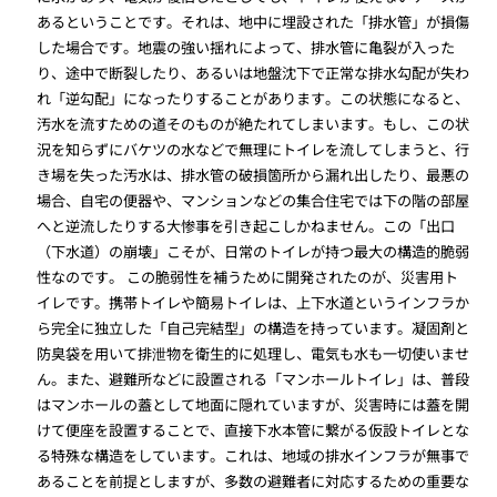
あるということです。それは、地中に埋設された「排水管」が損傷
した場合です。地震の強い揺れによって、排水管に亀裂が入った
り、途中で断裂したり、あるいは地盤沈下で正常な排水勾配が失わ
れ「逆勾配」になったりすることがあります。この状態になると、
汚水を流すための道そのものが絶たれてしまいます。もし、この状
況を知らずにバケツの水などで無理にトイレを流してしまうと、行
き場を失った汚水は、排水管の破損箇所から漏れ出したり、最悪の
場合、自宅の便器や、マンションなどの集合住宅では下の階の部屋
へと逆流したりする大惨事を引き起こしかねません。この「出口
（下水道）の崩壊」こそが、日常のトイレが持つ最大の構造的脆弱
性なのです。 この脆弱性を補うために開発されたのが、災害用ト
イレです。携帯トイレや簡易トイレは、上下水道というインフラか
ら完全に独立した「自己完結型」の構造を持っています。凝固剤と
防臭袋を用いて排泄物を衛生的に処理し、電気も水も一切使いませ
ん。また、避難所などに設置される「マンホールトイレ」は、普段
はマンホールの蓋として地面に隠れていますが、災害時には蓋を開
けて便座を設置することで、直接下水本管に繋がる仮設トイレとな
る特殊な構造をしています。これは、地域の排水インフラが無事で
あることを前提としますが、多数の避難者に対応するための重要な