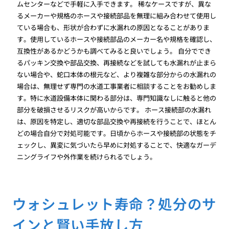
ムセンターなどで手軽に入手できます。 稀なケースですが、異な
るメーカーや規格のホースや接続部品を無理に組み合わせて使用し
ている場合も、形状が合わずに水漏れの原因となることがありま
す。使用しているホースや接続部品のメーカー名や規格を確認し、
互換性があるかどうかも調べてみると良いでしょう。 自分ででき
るパッキン交換や部品交換、再接続などを試しても水漏れが止まら
ない場合や、蛇口本体の根元など、より複雑な部分からの水漏れの
場合は、無理せず専門の水道工事業者に相談することをお勧めしま
す。特に水道設備本体に関わる部分は、専門知識なしに触ると他の
部分を破損させるリスクが高いからです。 ホース接続部の水漏れ
は、原因を特定し、適切な部品交換や再接続を行うことで、ほとん
どの場合自分で対処可能です。日頃からホースや接続部の状態をチ
ェックし、異変に気づいたら早めに対処することで、快適なガーデ
ニングライフや外作業を続けられるでしょう。
ウォシュレット寿命？処分のサ
インと賢い手放し方