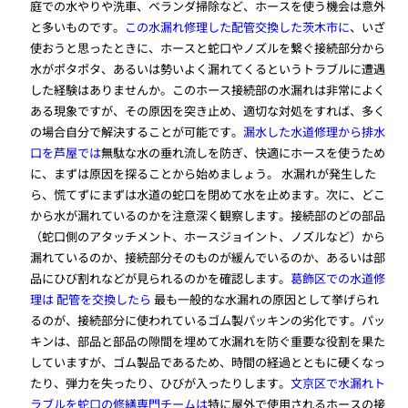
庭での水やりや洗車、ベランダ掃除など、ホースを使う機会は意外
と多いものです。
この水漏れ修理した配管交換した茨木市に
、いざ
使おうと思ったときに、ホースと蛇口やノズルを繋ぐ接続部分から
水がポタポタ、あるいは勢いよく漏れてくるというトラブルに遭遇
した経験はありませんか。このホース接続部の水漏れは非常によく
ある現象ですが、その原因を突き止め、適切な対処をすれば、多く
の場合自分で解決することが可能です。
漏水した水道修理から排水
口を芦屋では
無駄な水の垂れ流しを防ぎ、快適にホースを使うため
に、まずは原因を探ることから始めましょう。 水漏れが発生した
ら、慌てずにまずは水道の蛇口を閉めて水を止めます。次に、どこ
から水が漏れているのかを注意深く観察します。接続部のどの部品
（蛇口側のアタッチメント、ホースジョイント、ノズルなど）から
漏れているのか、接続部分そのものが緩んでいるのか、あるいは部
品にひび割れなどが見られるのかを確認します。
葛飾区での水道修
理は 配管を交換したら
最も一般的な水漏れの原因として挙げられ
るのが、接続部分に使われているゴム製パッキンの劣化です。パッ
キンは、部品と部品の隙間を埋めて水漏れを防ぐ重要な役割を果た
していますが、ゴム製品であるため、時間の経過とともに硬くなっ
たり、弾力を失ったり、ひびが入ったりします。
文京区で水漏れト
ラブルを蛇口の修繕専門チームは
特に屋外で使用されるホースの接